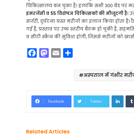
चिकित्सालय बन चुका है। हलांकि सभी 300 बेड पर मर
इमरजेंसी व 55 विशेषज्ञ चिकित्सकों की मौजूदगी है
। उ
सर्जरी, दुर्घटना ग्रस्त मरीजों का इलाज किया होता है।
गई है, प्रस्ताव पर उच्च स्तरीय बैठक हो चुकी है, सहमत
व सीटी स्कैन की सुविधा होगी, जिससे मरीजों को खासी
F
M
E
S
a
a
m
h
c
st
ai
ar
अस्पताल में गंभीर मर
e
o
l
e
b
d
Linke
o
o
Facebook
Twitter
o
n
k
Related Articles