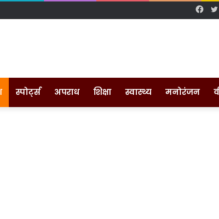
Fac
श
स्पोर्ट्स
अपराध
शिक्षा
स्वास्थ्य
मनोरंजन
व