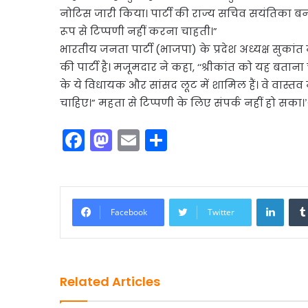
नोटिस जारी किया। पार्टी की राज्य सचिव सयंतिका बनर्जी 
रूप से टिप्पणी नहीं करना चाहती।”
भारतीय जनता पार्टी (भाजपा) के प्रदेश अध्यक्ष सुका
की पार्टी है। मजूमदार ने कहा, ‘‘श्रीकांत को यह बत
के ये विधायक और सांसद लूट में शामिल हैं। वे वास्तव में
चाहिए।” महता से टिप्पणी के लिए संपर्क नहीं हो सका।’
F
M
E
S
a
a
m
h
c
st
ai
ar
e
o
l
e
Linke
Facebook
Twitter
b
d
o
o
o
n
Related Articles
k