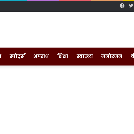
Fac
श
स्पोर्ट्स
अपराध
शिक्षा
स्वास्थ्य
मनोरंजन
व