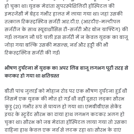
हो चुका था। युवक मेदांता सुपरस्पेशिलिटी हॉस्पिटल की
इमरजेंसी में बेहद गंभीर हालत में लाया गया था। जहां उसकी
तत्काल रिकंस्ट्रक्टिव सर्जरी आर.टी.ए. (आरटीए-मल्टीपल
सर्जरीज के साथ स्यूडार्थ्रोसिस री-सर्जरी और बोन ग्राफ्टिंग) की
गई। लगभग नौ घंटे चली इस सर्जरी में न केवल युवक का बाजू
जोड़ा गया बल्कि उसकी मसल्स, नर्व और हड्डी की भी
रिकंस्ट्रक्टिव सर्जरी की गई।
भीषण दुर्घटना में युवक का अपर लिंब बाजू लगभग पूरी तरह से
कटकर हो गया था क्षतिग्रस्त
बीती पांच जुलाई को मोहान रोड पर एक भीषण दुर्घटना हुई थी
जिसमें एक युवक की मौत हो गई थी वहीं दूसरा लड़का सौरभ
कुंडू (21) गंभीर रूप से घायल हो गया था। एमबीबीएस सेकेंड
इयर के स्टूडेंट सौरभ का दायां हाथ लगभग कटकर अलग हो
चुका था। सौरभ को जब मेदांता हॉस्पिटल लाया गया तो उसका
दाहिना हाथ केवल एक नर्व से लटक रहा था। सौरभ के दाएं