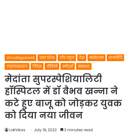
Uncategorized
उत्तर प्रदेश
टॉप न्यूज
देश
मनोरंजन
राजनीति
लाइफस्टाइल
विदेश
वीडियो
स्पोर्ट्स
स्वास्थ्य
मेदांता सुपरस्पेशियालिटी
हॉस्पिटल में डॉ वैभव खन्ना ने
कटे हुए बाजू को जोड़कर युवक
को दिया नया जीवन
LokVikas
July 19, 2022
3 minutes read