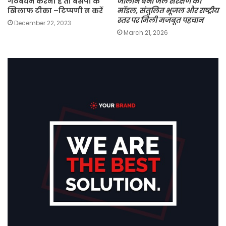
गठबंधन करना है तो बसपा के
जालौन बना जल संरक्षण का
खिलाफ टीका –टिप्पणी न करें
मॉडल, संतुलित भूजल और राष्ट्रीय
स्तर पर मिली मजबूत पहचान
December 22, 2023
March 21, 2026