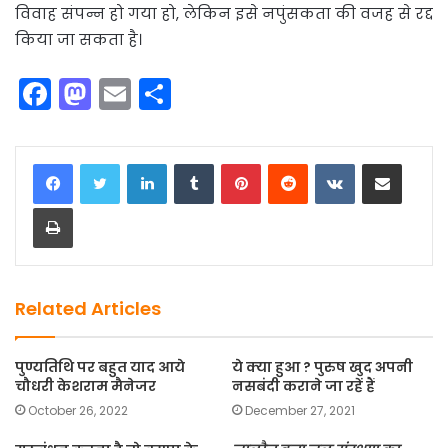
विवाह संपन्न हो गया हो, लेकिन इसे नपुंसकता की वजह से रद्द
किया जा सकता है।
F
M
E
S
a
a
m
h
c
st
ai
ar
LinkedIn
Tumblr
Pinterest
Reddit
VKontakte
Share via Email
e
o
l
e
Print
b
d
o
o
o
n
k
Related Articles
पुण्यतिथि पर बहुत याद आये
ये क्या हुआ ? पुरुष खुद अपनी
चौधरी केशराम मैनेजर
नसबंदी कराने जा रहें हैं
October 26, 2022
December 27, 2021