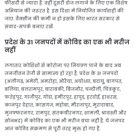
फीसदी से ज्यादा है. वहीं दूसरी डोज लगाने के लिए एक विशेष
अभियान की जरूरत है. इस दिशा में नियोजित कार्यवाही की
जाए. वैक्सीन की कमी न हो इसके लिए भारत सरकार से
संवाद-संपर्क बनाए रखें.
प्रदेश के 31 जनपदों में कोविड का एक भी मरीज
नहीं
लगातार कोशिशों से कोरोना पर नियंत्रण पाने के बाद अब
जनजीवन तेजी से सामान्य हो रहा है. प्रदेश के 31 जनपदों
(अलीगढ़, अमेठी, अमरोहा, औरैया, अयोध्या, बदायूं, बागपत,
बलिया, बलरामपुर, बाराबंकी, बिजनौर, चन्दौली, चित्रकूट,
फतेहपुर, गाजीपुर, गोंडा, हमीरपुर, हापुड़, हरदोई, हाथरस,
कानपुर देहात, कासगंज, महोबा, मीरजापुर, मुरादाबाद,
मुजफ्फरनगर, रामपुर, संतकबीरनगर, शामली, श्रावस्ती और
सोनभद्र) में कोविड का एक भी मरीज बचा नहीं है. ये जनपद
आज कोविड संक्रमण से पूरी तरह मुक्त हो गए हैं.