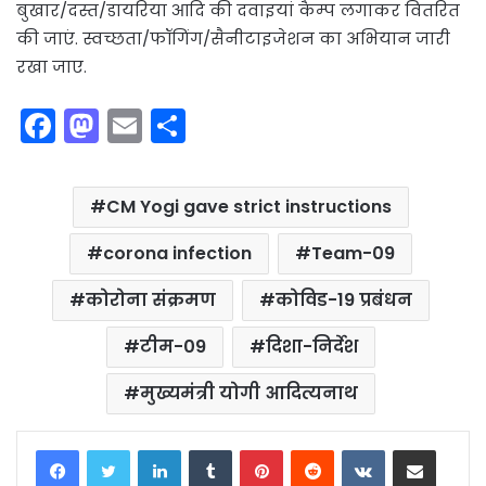
बुखार/दस्त/डायरिया आदि की दवाइयां कैम्प लगाकर वितरित
की जाएं. स्वच्छता/फॉगिंग/सैनीटाइजेशन का अभियान जारी
रखा जाए.
F
M
E
S
a
a
m
h
c
st
ai
ar
CM Yogi gave strict instructions
e
o
l
e
b
d
corona infection
Team-09
o
o
कोरोना संक्रमण
कोविड-19 प्रबंधन
o
n
टीम-09
दिशा-निर्देश
k
मुख्यमंत्री योगी आदित्यनाथ
LinkedIn
Tumblr
Pinterest
Reddit
VKontakte
Share via Email