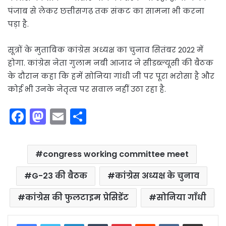
पंजाब से लेकर छत्तीसगढ़ तक संकट का सामना भी करना
पड़ा है.
सूत्रों के मुताबिक कांग्रेस अध्यक्ष का चुनाव सितंबर 2022 में
होगा. कांग्रेस नेता गुलाम नबी आजाद ने सीडब्ल्यूसी की बैठक
के दौरान कहा कि हमें सोनिया गांधी जी पर पूरा भरोसा है और
कोई भी उनके नेतृत्व पर सवाल नहीं उठा रहा है.
F
M
E
S
a
a
m
h
c
st
ai
ar
congress working committee meet
e
o
l
e
b
d
G-23 की बैठक
कांग्रेस अध्यक्ष के चुनाव
o
o
कांग्रेस की फुलटाइम प्रेसिडेंट
सोनिया गाँधी
o
n
LinkedIn
Tumblr
Pinterest
Reddit
VKontakte
Share via Email