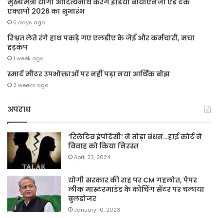
मुख्यमंत्री योगी आदित्यनाथ करेंगे इंडिया बायोएनर्जी एंड टेक
एक्सपो 2026 का शुभारंभ
5 days ago
रिश्वत लेते रंगे हाथ पकड़े गए एलडीए के जेई और कर्मचारी, मचा
हड़कंप
1 week ago
स्मार्ट मीटर उपभोक्ताओं पर नहीं पड़ा नया आर्थिक बोझ
2 weeks ago
अपराध
‘रिलेटिव इंपोटेंसी’ ने तोड़ा बंधन…हाई कोर्ट ने
विवाह को किया निरस्त
April 23, 2024
योगी सरकार की राह पर CM गहलोत, पेपर
लीक मास्टरमाइंड के कोचिंग सेंटर पर चलाया
बुलडोजर
January 10, 2023