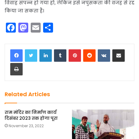
विवाह संपन्न हो गया हो, लेकिन इसे नपुंसकता की वजह से रद्द
किया जा सकता है।
F
M
E
S
a
a
m
h
c
st
ai
ar
LinkedIn
Tumblr
Pinterest
Reddit
VKontakte
Share via Email
e
o
l
e
Print
b
d
o
o
o
n
k
Related Articles
राम मंदिर का निर्माण कार्य
दिसंबर 2023 तक होगा पूरा
November 23, 2022