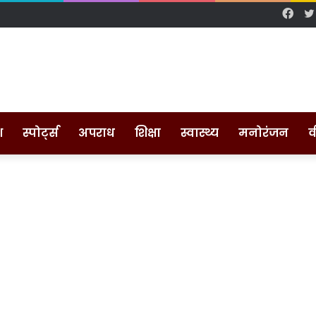
Fac
श
स्पोर्ट्स
अपराध
शिक्षा
स्वास्थ्य
मनोरंजन
व