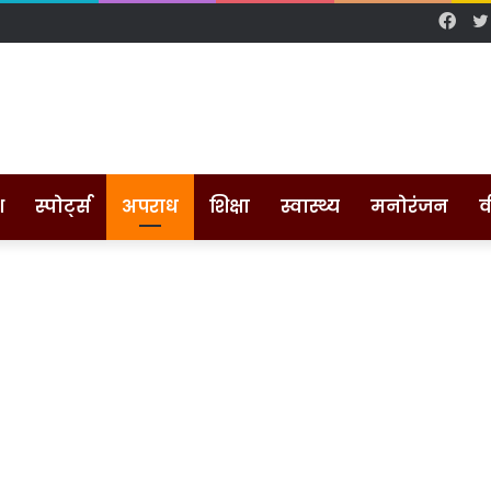
Fac
श
स्पोर्ट्स
अपराध
शिक्षा
स्वास्थ्य
मनोरंजन
व