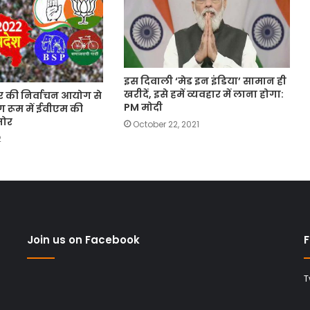
इस दिवाली ‘मेड इन इंडिया’ सामान ही
खरीदें, इसे हमें व्यवहार में लाना होगा:
र की निर्वाचन आयोग से
PM मोदी
ंग रूम में ईवीएम की
जोर
October 22, 2021
2
Join us on Facebook
F
T