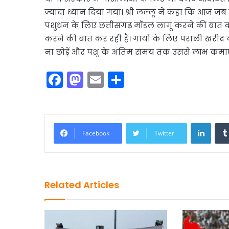
ज्यादा ध्यान दिया गया। श्री लल्लू ने कहा कि आज जब प्र
पशुधन के लिए छत्तीसगढ़ मॉडल लागू करने की बात करी
करने की बात कर रही हैं। गायों के लिए पराली खरीद
ना छोड़ें और पशु के अंतिम समय तक उससे लाभ कमाए
F
M
E
S
a
a
m
h
c
st
ai
ar
e
o
l
e
Linke
Facebook
Twitter
b
d
o
o
o
n
Related Articles
k