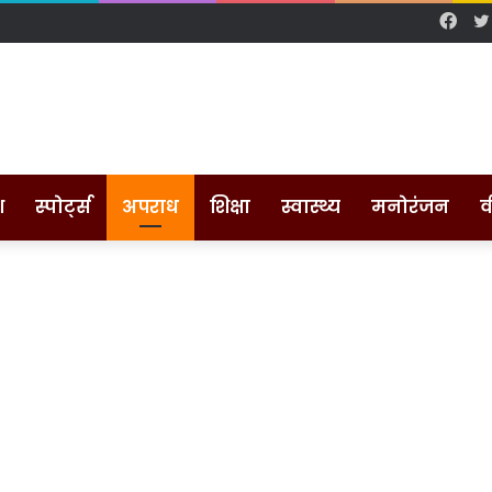
Fac
श
स्पोर्ट्स
अपराध
शिक्षा
स्वास्थ्य
मनोरंजन
व