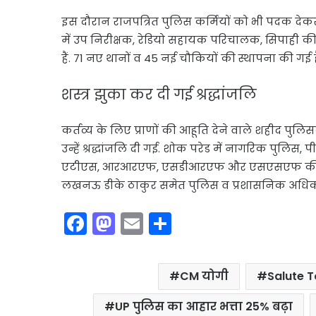
इस दौरान राजपत्रित पुलिस कर्मियों को भी पदक द
में उप निरीक्षक, रेडियो सहायक परिचालक, सिपाही की भर्ति
हैं. 71 नए थानों व 45 नई चौकियों की स्थापना की गई है
शस्त्र झुका कर दी गई श्रद्धांजलि
कर्तव्य के लिए प्राणों की आहूति देने वाले शहीद पुलि
उन्हें श्रद्धांजलि दी गई. शोक परेड में नागरिक पुलि
एटीएस, आरआरएफ, एसडीआरएफ और एसएसएफ की टीम
लखनऊ डीके ठाकुर समेत पुलिस व प्रशासनिक अधिकारिय
F
M
E
S
a
a
m
h
c
st
ai
ar
CM योगी
Salute T
e
o
l
e
b
d
UP पुलिस का आहार भत्ता 25% बढ़ा