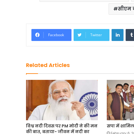
o
o
सीएम 
o
n
k
Linke
Facebook
Twitter
Related Articles
विश्व नदी दिवस पर PM मोदी ने की मन
सपा में शामिल
की बात, बताया- जीवन में नदी का
February 6, 