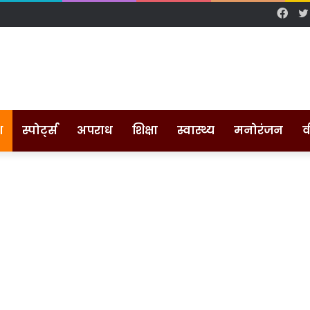
Fac
श
स्पोर्ट्स
अपराध
शिक्षा
स्वास्थ्य
मनोरंजन
व