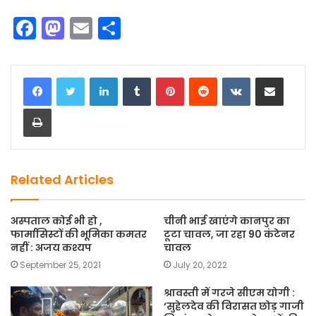
F
M
E
S
a
a
m
h
c
st
ai
ar
LinkedIn
Tumblr
Pinterest
Reddit
VKontakte
Share via Email
e
o
l
e
Print
b
d
o
o
o
n
k
Related Articles
अस्पताल कोई भी हो ,
चीनी भाई खाएंगे कानपुर का
फार्मासिस्टों की भूमिका कमतर
टूटा चावल, जा रहा 90 कंटेनर
नहीं : अजय कश्यप
चावल
September 25, 2021
July 20, 2022
श्रावस्ती में गरजे सीएम योगी :
‘सुहेलदेव की विरासत छोड़ गाजी