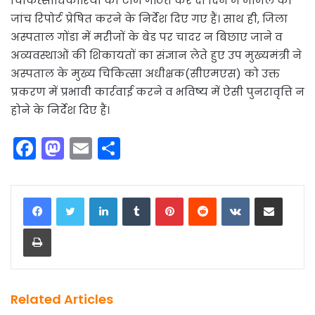
चिकित्साधिकारियों की टीम गठित कर दो दिन में मामले की
जांच रिपोर्ट प्रेषित करने के निर्देश दिए गए हैं। साथ ही, जिला
अस्पताल गोंडा में मरीजों के बेड पर चादर न बिछाए जाने व
अव्यवस्थाओं की शिकायतों का संज्ञान लेते हुए उप मुख्यमंत्री ने
अस्पताल के मुख्य चिकित्सा अधीक्षक(सीएमएस) को उक्त
प्रकरण में प्रभावी कार्रवाई करने व भविष्य में ऐसी पुनरावृत्ति न
होने के निर्देश दिए हैं।
F
M
E
S
a
a
m
h
c
st
ai
ar
LinkedIn
Tumblr
Pinterest
Reddit
VKontakte
Share via Email
e
o
l
e
Print
b
d
o
o
o
n
k
Related Articles