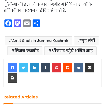
मुस्लिमों की हत्याओं के बाद कश्मीर में विभिन्न राज्यों के
श्रमिकों का पालयन कई दिन से जारी है.
F
M
E
S
a
a
m
h
c
st
ai
ar
Amit Shah in Jammu Kashmir
गृह मंत्री
e
o
l
e
b
d
मिशन कश्मीर
श्रीनगर पहुंचे अमित शाह
o
o
LinkedIn
Tumblr
Pinterest
Reddit
VKontakte
Share via Email
o
n
k
Print
Related Articles