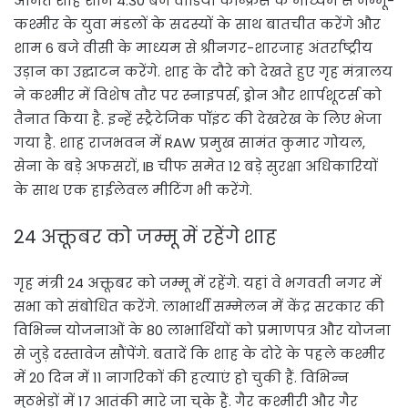
अमित शाह शाम 4.30 बजे वीडियो कॉन्फ्रेंस के माध्यम से जम्मू-
कश्मीर के युवा मंडलों के सदस्यों के साथ बातचीत करेंगे और
शाम 6 बजे वीसी के माध्यम से श्रीनगर-शारजाह अंतर्राष्ट्रीय
उड़ान का उद्घाटन करेंगे. शाह के दौरे को देखते हुए गृह मंत्रालय
ने कश्मीर में विशेष तौर पर स्नाइपर्स, ड्रोन और शार्पशूटर्स को
तैनात किया है. इन्हें स्ट्रैटेजिक पॉइंट की देखरेख के लिए भेजा
गया है. शाह राजभवन में RAW प्रमुख सामंत कुमार गोयल,
सेना के बड़े अफसरों, IB चीफ समेत 12 बड़े सुरक्षा अधिकारियों
के साथ एक हाईलेवल मीटिंग भी करेंगे.
24 अक्तूबर को जम्मू में रहेंगे शाह
गृह मंत्री 24 अक्तूबर को जम्मू में रहेंगे. यहां वे भगवती नगर में
सभा को संबोधित करेंगे. लाभार्थी सम्मेलन में केंद्र सरकार की
विभिन्न योजनाओं के 80 लाभार्थियों को प्रमाणपत्र और योजना
से जुड़े दस्तावेज सौंपेंगे. बतादें कि शाह के दोरे के पहले कश्मीर
में 20 दिन में 11 नागरिकों की हत्याएं हो चुकी हैं. विभिन्न
मुठभेड़ों में 17 आतंकी मारे जा चुके हैं. गैर कश्मीरी और गैर