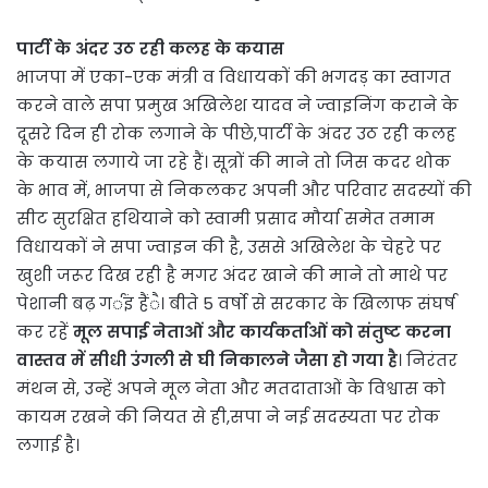
पार्टी के अंदर उठ रही कलह के कयास
भाजपा में एका-एक मंत्री व विधायकों की भगदड़ का स्वागत
करने वाले सपा प्रमुख अखिलेश यादव ने ज्वाइनिंग कराने के
दूसरे दिन ही रोक लगाने के पीछे,पार्टी के अंदर उठ रही कलह
के कयास लगाये जा रहे हैं। सूत्रों की माने तो जिस कदर थोक
के भाव में, भाजपा से निकलकर अपनी और परिवार सदस्यों की
सीट सुरक्षित हथियाने को स्वामी प्रसाद मौर्या समेत तमाम
विधायकों ने सपा ज्वाइन की है, उससे अखिलेश के चेहरे पर
खुशी जरूर दिख रही है मगर अंदर खाने की माने तो माथे पर
पेशानी बढ़ गर्इं हैंै। बीते 5 वर्षो से सरकार के खिलाफ संघर्ष
कर रहें
मूल सपाई नेताओं और कार्यकर्ताओं को संतुष्ट करना
वास्तव में सीधी उंगली से घी निकालने जैसा हो गया है
। निरंतर
मंथन से, उन्हें अपने मूल नेता और मतदाताओं के विश्वास को
कायम रखने की नियत से ही,सपा ने नई सदस्यता पर रोक
लगाई है।