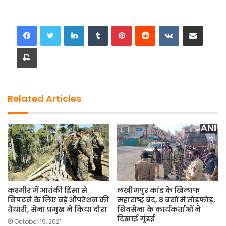
a
a
m
h
c
st
ai
ar
LinkedIn
Tumblr
Pinterest
Reddit
VKontakte
Share via Email
e
o
l
e
Print
b
d
o
o
o
n
k
Related Articles
कश्मीर में आतंकी हिंसा से
लखीमपुर कांड के खिलाफ
निपटने के लिए बड़े ऑपरेशन की
महाराष्ट्र बंद, 8 बसों में तोड़फोड़,
तैयारी, सेना प्रमुख ने किया दौरा
शिवसेना के कार्यकर्ताओं ने
दिखाई गुंडई
October 19, 2021