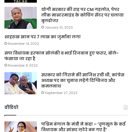
योगी सरकार की राह पर CM गहलोत, पेपर
लीक मास्टरमाइंड के कोचिंग सेंटर पर चलाया
बुलडोजर
January 10, 2023
शाहरुख खान पर 7 लाख का जुर्माना लगा
November 14, 2022
सपा विधायक इरफान सोलंकी व भाई रिजवान हुए फरार, बोले-
फंसाया जा रहा है
November 9, 2022
सरकार को गिराने की साजिश रची थी, कांग्रेस
अध्यक्ष पद का चुनाव लड़ेंगे दिग्विजय और
कमलनाथ
September 27, 2022
वीडियो
पश्चिम बंगाल के मंत्री ने कहा – ‘तृणमूल के कई
विधायक और सांसद लुटेरे बन गए हैं’