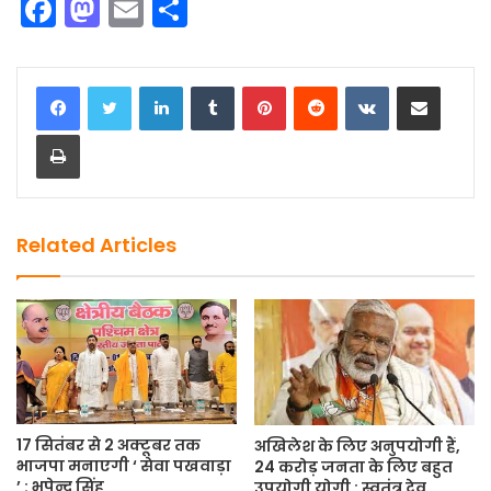
F
M
E
S
a
a
m
h
c
st
ai
ar
LinkedIn
Tumblr
Pinterest
Reddit
VKontakte
Share via Email
e
o
l
e
Print
b
d
o
o
o
n
k
Related Articles
17 सितंबर से 2 अक्टूबर तक
अखिलेश के लिए अनुपयोगी हैं,
भाजपा मनाएगी ‘ सेवा पखवाड़ा
24 करोड़ जनता के लिए बहुत
’ : भूपेन्द्र सिंह
उपयोगी योगी : स्वतंत्र देव