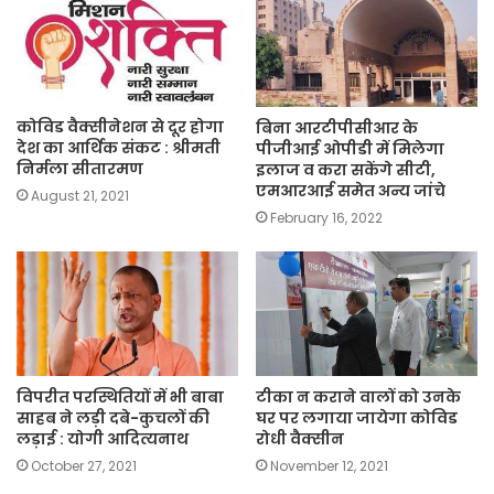
कोविड वैक्सीनेशन से दूर होगा
बिना आरटीपीसीआर के
देश का आर्थिक संकट : श्रीमती
पीजीआई ओपीडी में मिलेगा
निर्मला सीतारमण
इलाज व करा सकेंगे सीटी,
एमआरआई समेत अन्य जांचे
August 21, 2021
February 16, 2022
विपरीत परस्थितियों में भी बाबा
टीका न कराने वालों को उनके
साहब ने लड़ी दबे-कुचलों की
घर पर लगाया जायेगा कोविड
लड़ाई : योगी आदित्यनाथ
रोधी वैक्सीन
October 27, 2021
November 12, 2021