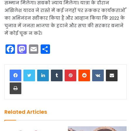
सम्मान मिलेगा। सबको न्याय मिलेगा। यात्रा के दौरान
अखिलेश यादव ने रास्ते में कई जगहों पर रूककर कार्यकतार्ओं
का अभिनंदन स्वीकार किया है और आव्हान किया कि 2022 के
चुनाव में जनता भाजपा के हटाने और सपा की सरकार बनाने
में कोई चूक न करे।
F
M
E
S
a
a
m
h
c
st
ai
ar
LinkedIn
Tumblr
Pinterest
Reddit
VKontakte
Share via Email
e
o
l
e
Print
b
d
o
o
o
n
k
Related Articles