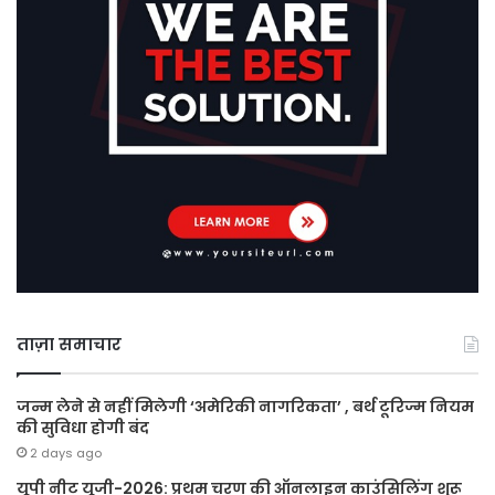
ताज़ा समाचार
जन्म लेने से नहीं मिलेगी ‘अमेरिकी नागरिकता’ , बर्थ टूरिज्म नियम
की सुविधा होगी बंद
2 days ago
यूपी नीट यूजी-2026: प्रथम चरण की ऑनलाइन काउंसिलिंग शुरू