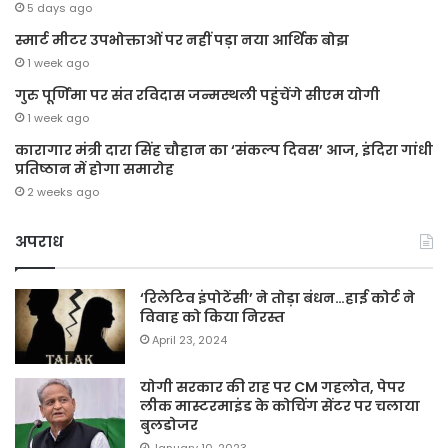
5 days ago
स्मार्ट मीटर उपभोक्ताओं पर नहीं पड़ा नया आर्थिक बोझ
1 week ago
गुरु पूर्णिमा पर संत रविदास जन्मस्थली पहुंचेंगे सीएम योगी
1 week ago
कारागार मंत्री दारा सिंह चौहान का ‘संकल्प दिवस’ आज, इंदिरा गांधी
प्रतिष्ठान में होगा समारोह
2 weeks ago
अपराध
‘रिलेटिव इंपोटेंसी’ ने तोड़ा बंधन…हाई कोर्ट ने
विवाह को किया निरस्त
April 23, 2024
योगी सरकार की राह पर CM गहलोत, पेपर
लीक मास्टरमाइंड के कोचिंग सेंटर पर चलाया
बुलडोजर
January 10, 2023