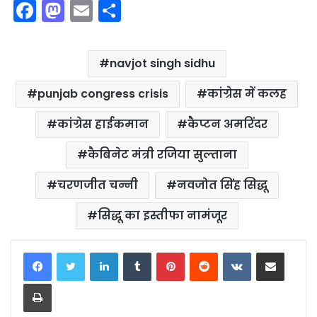
F
M
E
S
a
a
m
h
c
st
ai
ar
navjot singh sidhu
e
o
l
e
b
d
punjab congress crisis
कांग्रेस में कलह
o
o
कांग्रेस हाईकमान
कैप्टन अमरिंदर
o
n
कैबिनेट मंत्री रजिया सुल्ताना
k
चरणजीत चन्नी
नवजोत सिंह सिद्धू
सिद्धू का इस्तीफा नामंजूर
LinkedIn
Tumblr
Pinterest
Reddit
VKontakte
Share via Email
Print