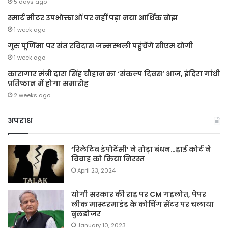
5 days ago
स्मार्ट मीटर उपभोक्ताओं पर नहीं पड़ा नया आर्थिक बोझ
1 week ago
गुरु पूर्णिमा पर संत रविदास जन्मस्थली पहुंचेंगे सीएम योगी
1 week ago
कारागार मंत्री दारा सिंह चौहान का ‘संकल्प दिवस’ आज, इंदिरा गांधी
प्रतिष्ठान में होगा समारोह
2 weeks ago
अपराध
‘रिलेटिव इंपोटेंसी’ ने तोड़ा बंधन…हाई कोर्ट ने
विवाह को किया निरस्त
April 23, 2024
योगी सरकार की राह पर CM गहलोत, पेपर
लीक मास्टरमाइंड के कोचिंग सेंटर पर चलाया
बुलडोजर
January 10, 2023