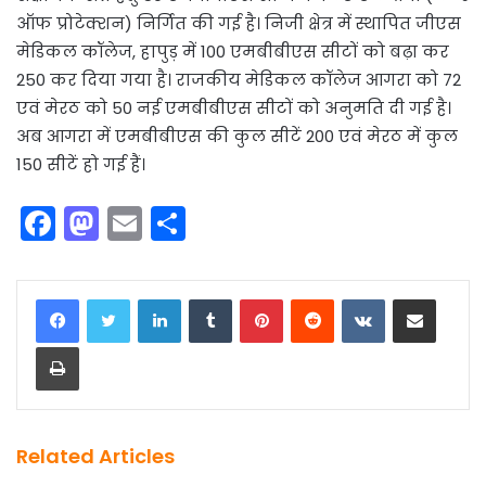
ऑफ प्रोटेक्शन) निर्गित की गई है। निजी क्षेत्र में स्थापित जीएस
मेडिकल कॉलेज, हापुड़ में 100 एमबीबीएस सीटों को बढ़ा कर
250 कर दिया गया है। राजकीय मेडिकल कॉलेज आगरा को 72
एवं मेरठ को 50 नई एमबीबीएस सीटों को अनुमति दी गई है।
अब आगरा में एमबीबीएस की कुल सीटें 200 एवं मेरठ में कुल
150 सीटें हो गई हैं।
F
M
E
S
a
a
m
h
c
st
ai
ar
LinkedIn
Tumblr
Pinterest
Reddit
VKontakte
Share via Email
e
o
l
e
Print
b
d
o
o
o
n
k
Related Articles