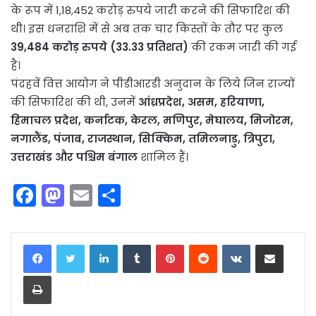
के रूप में 1,18,452 करोड़ रुपये जारी करने की सिफारिश की
थी। इस धनराशि में से अब तक चार किस्तों के तौर पर कुल
39,484 करोड़ रुपये (33.33 प्रतिशत)
की रकम जारी की गई
है।
पंद्रहवें वित्त आयोग ने पीडीआरडी अनुदान के लिये जिन राज्यों
की सिफारिश की थी, उनमें
आंध्रप्रदेश, असम, हरियाणा,
हिमाचल प्रदेश, कर्नाटक, केरल, मणिपुर, मेघालय, मिजोरम,
नगालैंड, पंजाब, राजस्थान, सिक्किम, तमिलनाडु, त्रिपुरा,
उत्तराखंड और पश्चिम बंगाल
शामिल हैं।
F
M
E
S
a
a
m
h
c
st
ai
ar
LinkedIn
Tumblr
Pinterest
Reddit
VKontakte
Share via Email
e
o
l
e
Print
b
d
o
o