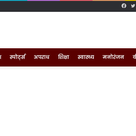
Fac
श
स्पोर्ट्स
अपराध
शिक्षा
स्वास्थ्य
मनोरंजन
व