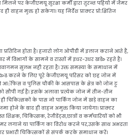
मिलने पर केजीएमयू सुरक्षा कर्मी द्वारा तुरन्त पहियो में जैमर
ी वाहन मुक्त हो सकेगा। यह निर्देश प्राक्टर प्रो.क्षितिज
ा प्रतिदिन होता है। हजारो लोग ओपीडी में इलाज कराने आते हैं,
 में विभागों के सामने व रास्तों में इधर-उधर खडेÞ रहते हैं।
वागमन सुलभ नही रहता है। उक्त समस्या के समाधान में
ा को सुदÞढ करने के लिए पूरे केजीएमयू परिसर को छह जोन में
 आॅफिस व पुलिस चौकी के आसपास के क्षेत्र को जोन टू
को सौपी गई हैं। इसके अलावा प्रत्येक जोन में तीन-तीन
थ ही चिकित्सकों के पास नो पार्किंग जोन में खड़े वाहन का
जमा होने के बाद ही वाहन अमुक्त किया जायेगा। प्राक्टर
िक्षक, चिकित्सक, रेजीडेंट्स,छात्रों व कर्मचारियों को भी
रा जैमर लगाने या पार्किंग का विरोध करने पर,उसके साथ अभद्रता
ार प्रभारी चिकित्सकों से संपर्क करके समाधान करें।