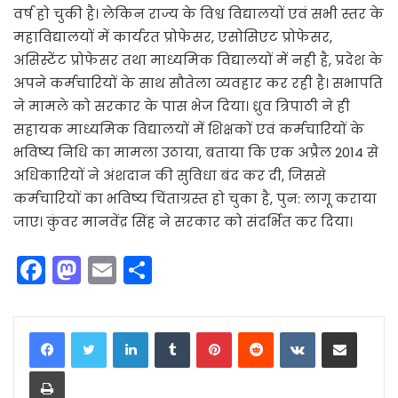
वर्ष हो चुकी है। लेकिन राज्य के विश्व विद्यालयों एवं सभी स्तर के
महाविद्यालयों में कार्यरत प्रोफेसर, एसोसिएट प्रोफेसर,
असिस्टेंट प्रोफेसर तथा माध्यमिक विद्यालयों में नही है, प्रदेश के
अपने कर्मचारियों के साथ सौतेला व्यवहार कर रही है। सभापति
ने मामले को सरकार के पास भेज दिया। ध्रुव त्रिपाठी ने ही
सहायक माध्यमिक विद्यालयों में शिक्षकों एवं कर्मचारियों के
भविष्य निधि का मामला उठाया, बताया कि एक अप्रैल 2014 से
अधिकारियों ने अंशदान की सुविधा बंद कर दी, जिससे
कर्मचारियों का भविष्य चिंताग्रस्त हो चुका है, पुन: लागू कराया
जाए। कुंवर मानवेंद्र सिंह ने सरकार को संदर्भित कर दिया।
F
M
E
S
a
a
m
h
c
st
ai
ar
LinkedIn
Tumblr
Pinterest
Reddit
VKontakte
Share via Email
e
o
l
e
Print
b
d