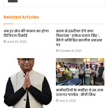
o
o
o
n
k
Related Articles
अब हर खेत की फसल का होगा
सदन से इस्तीफा देंगे सपा
डिजिटल रिकॉर्ड
विधायक ‘ राकेश प्रताप सिंह ’,
बैठेंगे अनिश्चित कालीन अनशन
June 30, 2023
पर
October 31, 2021
कर्मचारियों के मसीहा थे स्व.राम
उजागर पाण्डेय : वीपी मिश्र
July 6, 2022