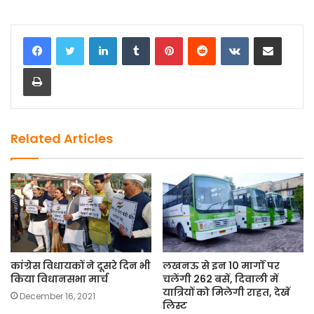
a
a
m
h
c
st
ai
ar
LinkedIn
Tumblr
Pinterest
Reddit
VKontakte
Share via Email
e
o
l
e
Print
b
d
o
o
o
n
k
Related Articles
कांग्रेस विधायकों ने दूसरे दिन भी
लखनऊ से इन 10 मार्गों पर
किया विधानसभा मार्च
चलेंगी 262 बसें, दिवाली में
यात्रियों को मिलेगी राहत, देखें
December 16, 2021
लिस्ट