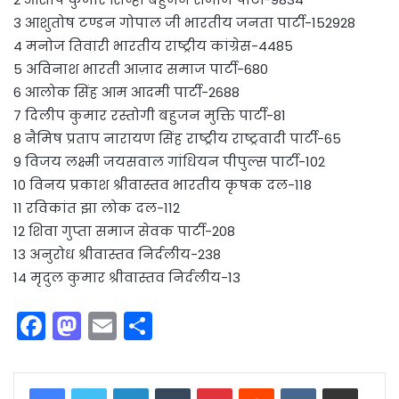
3 आशुतोष टण्डन गोपाल जी भारतीय जनता पार्टी-152928
4 मनोज तिवारी भारतीय राष्ट्रीय कांग्रेस-4485
5 अविनाश भारती आज़ाद समाज पार्टी-680
6 आलोक सिंह आम आदमी पार्टी-2688
7 दिलीप कुमार रस्तोगी बहुजन मुक्ति पार्टी-81
8 नैमिष प्रताप नारायण सिंह राष्ट्रीय राष्ट्रवादी पार्टी-65
9 विजय लक्ष्मी जयसवाल गांधियन पीपुल्स पार्टी-102
10 विनय प्रकाश श्रीवास्तव भारतीय कृषक दल-118
11 रविकांत झा लोक दल-112
12 शिवा गुप्ता समाज सेवक पार्टी-208
13 अनुरोध श्रीवास्तव निर्दलीय-238
14 मृदुल कुमार श्रीवास्तव निर्दलीय-13
F
M
E
S
a
a
m
h
c
st
ai
ar
LinkedIn
Tumblr
Pinterest
Reddit
VKontakte
Share via Email