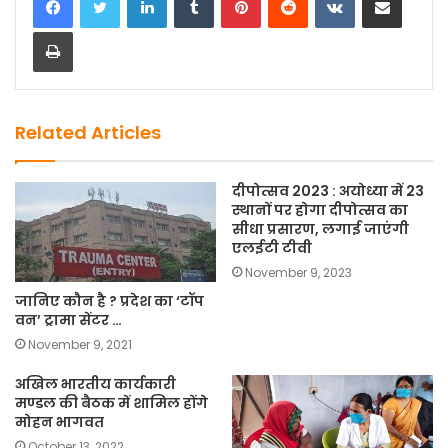
e
o
l
e
Print
b
d
o
o
o
n
k
Related Articles
दीपोत्सव 2023 : अयोध्या में 23
स्थानों पर होगा दीपोत्सव का
सीधा प्रसारण, लगाई जाएंगी
एलईटी टीवी
November 9, 2023
जानिए कौन है ? प्रदेश का ‘टॉप
वन’ ट्रामा सेंटर …
November 9, 2021
अखिल भारतीय कार्यकारी
मण्डल की बैठक में शामिल होंगे
मोहन भागवत
October 13, 2022