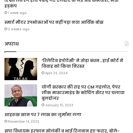
रिश्वत लेते रंगे हाथ पकड़े गए एलडीए के जेई और कर्मचारी, मचा
हड़कंप
1 week ago
स्मार्ट मीटर उपभोक्ताओं पर नहीं पड़ा नया आर्थिक बोझ
2 weeks ago
अपराध
‘रिलेटिव इंपोटेंसी’ ने तोड़ा बंधन…हाई कोर्ट ने
विवाह को किया निरस्त
April 23, 2024
योगी सरकार की राह पर CM गहलोत, पेपर
लीक मास्टरमाइंड के कोचिंग सेंटर पर चलाया
बुलडोजर
January 10, 2023
शाहरुख खान पर 7 लाख का जुर्माना लगा
November 14, 2022
सपा विधायक इरफान सोलंकी व भाई रिजवान हुए फरार, बोले-