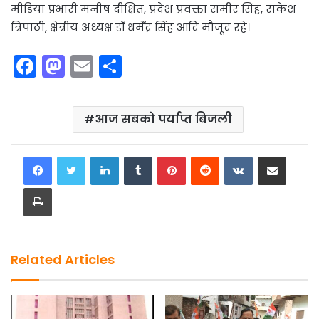
मीडिया प्रभारी मनीष दीक्षित, प्रदेश प्रवक्ता समीर सिंह, राकेश
त्रिपाठी, क्षेत्रीय अध्यक्ष डॉ धर्मेंद्र सिंह आदि मौजूद रहे।
F
M
E
S
a
a
m
h
c
st
ai
ar
आज सबको पर्याप्त बिजली
e
o
l
e
b
d
LinkedIn
Tumblr
Pinterest
Reddit
VKontakte
Share via Email
o
o
Print
o
n
k
Related Articles