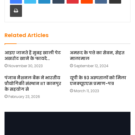
Print
b
d
o
o
o
n
k
Related Articles
आइए जानते हैं सुबह खाली पेट
अमरूद के पत्ते का सेवन, सेहत
अखरोट खाने के फायदे…
मालामाल
November 30, 2023
September 12, 2024
पंजाब नैशनल बैंक ने भारतीय
यूपी के 93 अस्पतालों को मिला
प्रौद्योगिकी संस्थान IIT कानपुर
एनक्यूएएस प्रमाण-पत्र
के सहयोग से
March 11, 2023
February 23, 2026