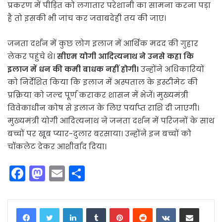
प्रकरण में पीड़ित को लगातार परेशानी का सामना करना पड़ा
है तो इसकी भी जांच कर जवाबदेही तय की जाए।
जनता दर्शन में कुछ लोग इलाज में आर्थिक मदद की गुहार
लेकर पहुंचे थे।
सीएम योगी आदित्यनाथ ने उनसे कहा कि
इलाज में धन की कमी बाधक नहीं होगी।
उन्होंने अधिकारियों
को निर्देशित किया कि इलाज में अस्पताल के इस्टीमेट की
प्रक्रिया को जल्द पूर्ण कराकर शासन में भेजें। मुख्यमंत्री
विवेकाधीन कोष से इलाज के लिए पर्याप्त राशि दी जाएगी।
मुख्यमंत्री योगी आदित्यनाथ ने जनता दर्शन में परिजनों के साथ
बच्चों पर खूब प्यार-दुलार बरसाया। उन्होंने इन बच्चों को
चॉकलेट देकर आशीर्वाद दिया।
F
M
E
S
a
a
m
h
c
st
ai
ar
LinkedIn
Tumblr
Pinterest
Reddit
VKontakte
Share via Email
e
o
l
e