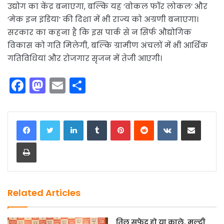
उद्योग का केंद्र बनाएगा, बल्कि यह ‘वोकल फॉर लोकल’ और
‘मेक इन इंडिया’ की दिशा में भी राज्य को अग्रणी बनाएगा।
सरकार का कहना है कि इस पार्क से न सिर्फ औद्योगिक
विकास को गति मिलेगी, बल्कि ग्रामीण अंचलों में भी आर्थिक
गतिविधियां और रोजगार सृजन में तेजी आएगी।
F
M
E
S
a
a
m
h
c
st
ai
ar
LinkedIn
Tumblr
Pinterest
Reddit
VKontakte
Share via Email
e
o
l
e
Print
b
d
o
o
o
n
k
Related Articles
तिल सफेद हो या काले, मल्टी