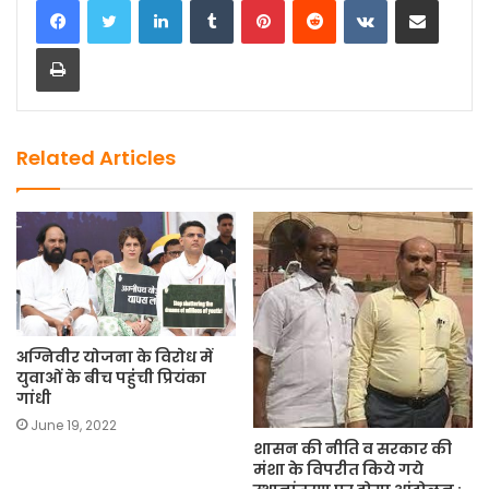
e
o
l
e
Print
b
d
o
o
o
n
k
Related Articles
अग्निवीर योजना के विरोध में
युवाओं के बीच पहुंंची प्रियंका
गांधी
June 19, 2022
शासन की नीति व सरकार की
मंशा के विपरीत किये गये