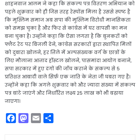
शाहनवाज़ आलम ने कहा कि संकल्प पत्र वितरण अभियान को
पहले शुक्रवार को ही जिस तरह रेस्पोंस मिला है उससे स्पष्ट है
कि मुस्लिम समाज अब सपा की मुस्लिम विरोधी मानसिकता
को समझ चुका है और फिर से कांग्रेस में घर वापसी का मन
बना चुका है। उन्होंने कहा कि ऐसा लगता है कि बुनकरों को
फ्लैट रेट पर बिजली देने, कांग्रेस सरकारों द्वारा स्थापित मिलों
को दुबारा खोलने, हर ज़िले में अल्पसंख्यक वर्ग के छात्रों के
लिए मौलाना आज़ाद हॉस्टल खोलने, पासमांदा आयोग बनाने,
सपा सरकार में हुए दंगों की जाँच कराने के संकल्प से 5
प्रतिशत आबादी वाले सिर्फ़ एक जाति के नेता जी घबरा गए हैं।
उन्होंने कहा कि अगले शुक्रवार को और ज़्यादा संख्या में संकल्प
पत्र बांटे जाएंगे और निर्धारित लक्ष्य 25 लाख को भी बढ़ाया
जाएगा।
F
M
E
S
a
a
m
h
c
st
ai
ar
LinkedIn
Tumblr
Pinterest
Reddit
VKontakte
Share via Email