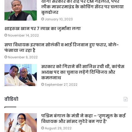
योगी सरकार की राह पर CM गहलोत, पेपर
लीक मास्टरमाइंड के कोचिंग सेंटर पर चलाया
बुलडोजर
January 10, 2023
शाहरुख खान पर 7 लाख का जुर्माना लगा
November 14, 2022
सपा विधायक इरफान सोलंकी व भाई रिजवान हुए फरार, बोले-
फंसाया जा रहा है
November 9, 2022
सरकार को गिराने की साजिश रची थी, कांग्रेस
अध्यक्ष पद का चुनाव लड़ेंगे दिग्विजय और
कमलनाथ
September 27, 2022
वीडियो
पश्चिम बंगाल के मंत्री ने कहा – ‘तृणमूल के कई
विधायक और सांसद लुटेरे बन गए हैं’
August 29, 2022