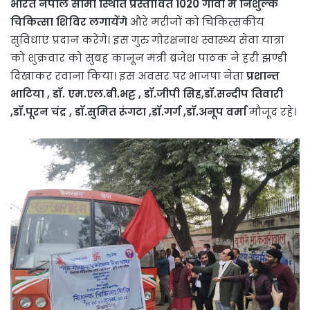
भारत नेपाल सीमा स्थिति प्रस्तावित 1020 गांवों में निशुल्क
चिकित्सा शिविर लगायेंगे
औरे मरीजों को चिकित्सकीय
सुविधाएं प्रदान करेंगे। इस गुरु गोरक्षनाथ स्वास्थ्य सेवा यात्रा
को शुक्रवार को सुबह कानून मंत्री ब्रजेश पाठक ने हरी झण्डी
दिखाकर रवाना किया। इस अवसर पर भाजपा नेता
प्रशान्त
भाटिया , डॉ. एम.एल.बी.भट्ट , डॉ.जीपी सिह,डॉ.सन्दीप तिवारी
,डॉ.पूरन चंद्र , डॉ.सुमित रूंगटा ,डॉ.गर्ग ,डॉ.अनूप वर्मा
मौजूद रहे।