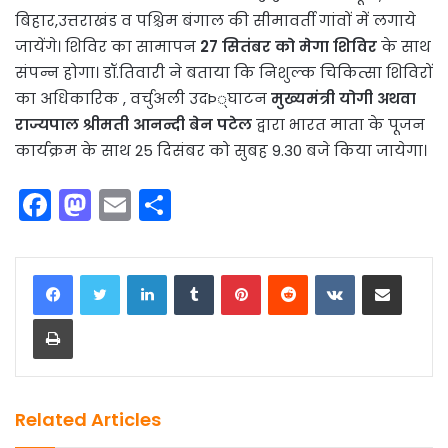
बिहार,उत्तराखंड व पश्चिम बंगाल की सीमावर्ती गांवों में लगाये
जायेंगे। शिविर का सामापन
27 सितंबर को मेगा शिविर
के साथ
संपन्न होगा। डॉ.तिवारी ने बताया कि निशुल्क चिकित्सा शिविरों
का अधिकारिक , वर्चुअली उदÞ्घाटन
मुख्यमंत्री योगी अथवा
राज्यपाल श्रीमती आनन्दी बेन पटेल
द्वारा भारत माता के पूजन
कार्यक्रम के साथ 25 दिसंबर को सुबह 9.30 बजे किया जायेगा।
F
M
E
S
a
a
m
h
c
st
ai
ar
LinkedIn
Tumblr
Pinterest
Reddit
VKontakte
Share via Email
e
o
l
e
Print
b
d
o
o
o
n
k
Related Articles