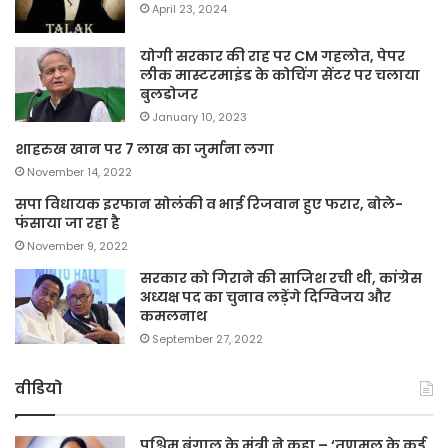
April 23, 2024
योगी सरकार की राह पर CM गहलोत, पेपर
लीक मास्टरमाइंड के कोचिंग सेंटर पर चलाया
बुलडोजर
January 10, 2023
शाहरुख खान पर 7 लाख का जुर्माना लगा
November 14, 2022
सपा विधायक इरफान सोलंकी व भाई रिजवान हुए फरार, बोले-
फंसाया जा रहा है
November 9, 2022
सरकार को गिराने की साजिश रची थी, कांग्रेस
अध्यक्ष पद का चुनाव लड़ेंगे दिग्विजय और
कमलनाथ
September 27, 2022
वीडियो
पश्चिम बंगाल के मंत्री ने कहा – ‘तृणमूल के कई