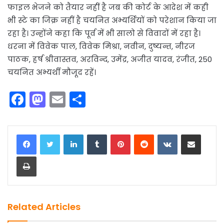
फाइल भेजने को तैयार नहीं है जब की कोर्ट के आदेश में कही
भी स्टे का जिक्र नहीं है चयनित अभ्यर्थियों को परेशान किया जा
रहा है। उन्होंने कहा कि पूर्व में भी सालो से विवादों में रहा है।
धरना में विवेक पाल, विवेक मिश्रा, नवीन, दुष्यन्त, नीरज
पाठक, हर्ष श्रीवास्तव, अरविन्द, उमेंद्र, अजीत यादव, रंजीत, 250
चयनित अभ्यर्थी मौजूद रहें।
F
M
E
S
a
a
m
h
c
st
ai
ar
LinkedIn
Tumblr
Pinterest
Reddit
VKontakte
Share via Email
e
o
l
e
Print
b
d
o
o
o
n
k
Related Articles