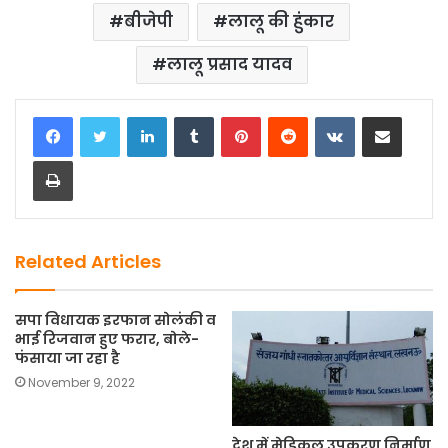
o
o
बीजेपी
लालू की हुंकार
o
n
लालू प्रसाद यादव
k
LinkedIn
Tumblr
Pinterest
Reddit
VKontakte
Share via Email
Print
Related Articles
सपा विधायक इरफान सोलंकी व
भाई रिजवान हुए फरार, बोले-
फंसाया जा रहा है
November 9, 2022
देश में मेडिकल उपकरण निर्माण