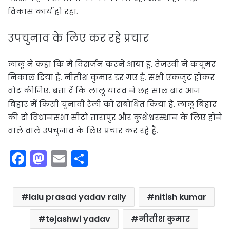
विकास कार्य हो रहा.
उपचुनाव के लिए कर रहे प्रचार
लालू ने कहा कि मैं विसर्जन करने आया हूं. तेजस्वी ने कचूमर
निकाल दिया है. नीतीश कुमार डर गए हैं. सभी एकजुट होकर
वोट कीजिए. बता दें कि लालू यादव ने छह साल बाद आज
बिहार में किसी चुनावी रैली को संबोधित किया है. लालू बिहार
की दो विधानसभा सीटों तारापुर और कुशेश्वरस्थान के लिए होने
वाले वाले उपचुनाव के लिए प्रचार कर रहे हैं.
F
M
E
S
a
a
m
h
c
st
ai
ar
lalu prasad yadav rally
nitish kumar
e
o
l
e
b
d
tejashwi yadav
नीतीश कुमार