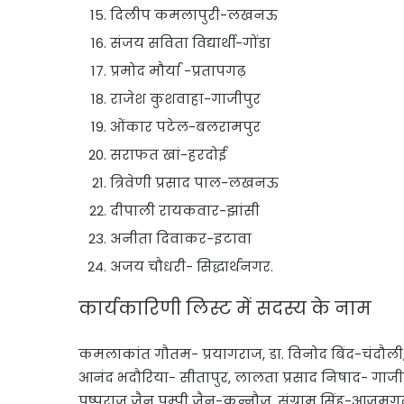
दिलीप कमलापुरी-लखनऊ
संजय सविता विद्यार्थी-गोंडा
प्रमोद मौर्या -प्रतापगढ़
राजेश कुशवाहा-गाजीपुर
ओंकार पटेल-बलरामपुर
सराफत खां-हरदोई
त्रिवेणी प्रसाद पाल-लखनऊ
दीपाली रायकवार-झांसी
अनीता दिवाकर-इटावा
अजय चौधरी- सिद्धार्थनगर.
कार्यकारिणी लिस्ट में सदस्य के नाम
कमलाकांत गौतम- प्रयागराज, डा. विनोद बिंद-चंदौल
आनंद भदौरिया- सीतापुर, लालता प्रसाद निषाद- गाजी
पुष्पराज जैन पम्पी जैन-कन्नौज, संग्राम सिंह-आजम