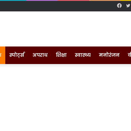
Fac
श
स्पोर्ट्स
अपराध
शिक्षा
स्वास्थ्य
मनोरंजन
व