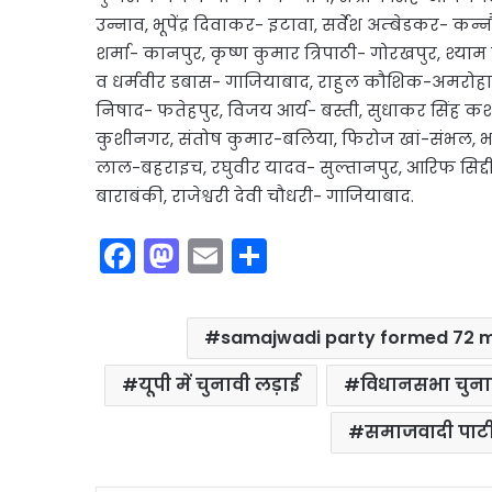
उन्नाव, भूपेंद्र दिवाकर- इटावा, सर्वेश अम्बेडकर- क
शर्मा- कानपुर, कृष्ण कुमार त्रिपाठी- गोरखपुर, श्
व धर्मवीर डबास- गाजियाबाद, राहुल कौशिक-अमरोह
निषाद- फतेहपुर, विजय आर्य- बस्ती, सुधाकर सिंह कश
कुशीनगर, संतोष कुमार-बलिया, फिरोज खां-संभल, भइ
लाल-बहराइच, रघुवीर यादव- सुल्तानपुर, आरिफ सिद्द
बाराबंकी, राजेश्वरी देवी चौधरी- गाजियाबाद.
F
M
E
S
a
a
m
h
c
st
ai
ar
samajwadi party formed 72 m
e
o
l
e
b
d
यूपी में चुनावी लड़ाई
विधानसभा चुन
o
o
समाजवादी पार्ट
o
n