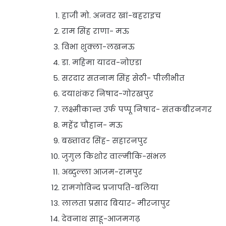
हाजी मो. अनवर खां-बहराइच
राम सिंह राणा- मऊ
विभा शुक्ला-लखनऊ
डा. महिमा यादव-नोएडा
सरदार सतनाम सिंह सेठी- पीलीभीत
दयाशंकर निषाद-गोरखपुर
लक्ष्मीकान्त उर्फ पप्पू निषाद- संतकबीरनगर
महेंद्र चौहान- मऊ
बख्तावर सिंह- सहारनपुर
जुगुल किशोर वाल्मीकि-संभल
अब्दुल्ला आजम-रामपुर
रामगोविन्द प्रजापति-बलिया
लालता प्रसाद बियार- मीरजापुर
देवनाथ साहू-आजमगढ़