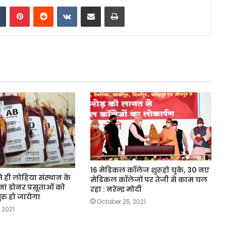
dIn
Tumblr
Pinterest
Reddit
VKontakte
Share via Email
Print
16 मेडिकल कॉलेज शुरूहो चुके, 30 नए
ते ही लोहिया संस्थान के
मेडिकल कॉलेजों पर तेजी से काम चल
बिना डोनर प्रसूताओं को
रहा : नरेन्द्र मोदी
रु हो जायेगा
October 25, 2021
 2021