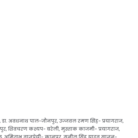
ी, डा. अवधनाथ पाल-जौनपुर, उज्जवल रमण सिंह- प्रयागराज,
पुर, शिवचरण कश्यप- बरेली, मुस्ताक काजमी- प्रयागराज,
गढ़, अमिताभ वाजपेयी- कानपुर, सुनील सिंह यादव साजन-