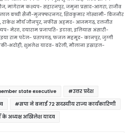
न्नौज, मांगेराम कश्यप- सहारनपुर, जमुना प्रसाद-आगरा, राजीव
याम लाल बच्ची सैनी-मुजफ्फरनगर, शिवकुमार गोस्वामी- बिजनौर
ा, राकेश मौर्य जौनपुर, नफीस अहमद- आजमगढ़, दलजीत
्यप- मेरठ, दयाराम प्रजापति- इटावा, इलियास अंसारी-
या राम पटेल- प्रतापगढ़, फजल महमूद- कानपुर, जुग्गी
ीकी-भदोही, शुभलेश यादव- बरेली, मौलाना इस्राइल-
ember state executive
उत्तर प्रदेश
ाव
सपा ने बनाई 72 सदस्यीय राज्य कार्यकारिणी
ी के अध्यक्ष अखिलेश यादव