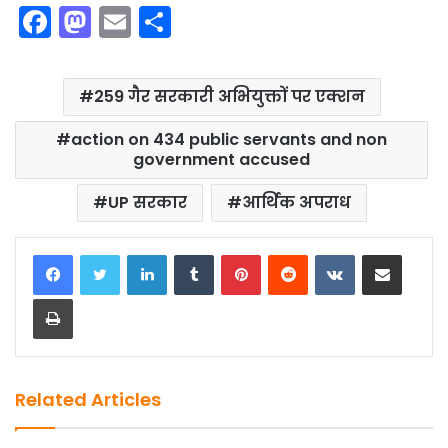
F
M
E
S
a
a
m
h
c
st
ai
ar
259 गैर सरकारी अभियुक्तों पर एक्शन
e
o
l
e
b
d
action on 434 public servants and non
government accused
o
o
o
n
UP सरकार
आर्थिक अपराध
k
LinkedIn
Tumblr
Pinterest
Reddit
VKontakte
Share via Email
Print
Related Articles