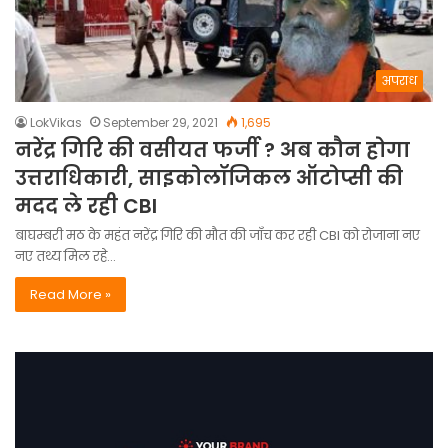
अपराध
LokVikas
September 29, 2021
1,695
नरेंद्र गिरि की वसीयत फर्जी ? अब कौन होगा
उत्तराधिकारी, साइकोलॉजिकल ऑटोप्सी की
मदद ले रही CBI
बाघम्बरी मठ के महंत नरेंद्र गिरि की मौत की जाँच कर रही CBI को रोजाना नए
नए तथ्य मिल रहे…
Read More »