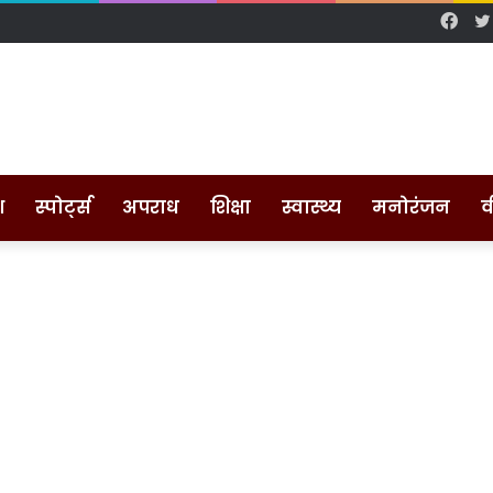
Fac
श
स्पोर्ट्स
अपराध
शिक्षा
स्वास्थ्य
मनोरंजन
व