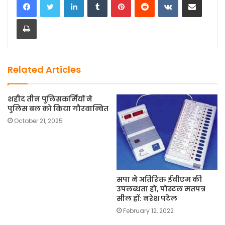
e
o
l
e
Print
b
d
o
o
o
n
k
Related Articles
शहीद तीन पुलिसकर्मियों ने
पुलिस बल को किया गौरवान्वित
October 21, 2025
सपा ने अतिरिक्त ईवीएम की
उपलब्धता हो, पोस्टल मतपत्र
सील हों: नरेश पटेल
February 12, 2022