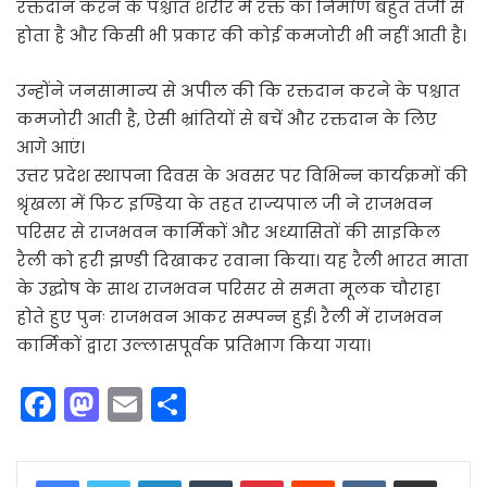
रक्तदान करने के पश्चात शरीर में रक्त का निर्माण बहुत तेजी से
होता है और किसी भी प्रकार की कोई कमजोरी भी नहीं आती है।
उन्होंने जनसामान्य से अपील की कि रक्तदान करने के पश्चात
कमजोरी आती है, ऐसी भ्रांतियों से बचें और रक्तदान के लिए
आगे आएं।
उत्तर प्रदेश स्थापना दिवस के अवसर पर विभिन्न कार्यक्रमों की
श्रृंखला में फिट इण्डिया के तहत राज्यपाल जी ने राजभवन
परिसर से राजभवन कार्मिकों और अध्यासितों की साइकिल
रैली को हरी झण्डी दिखाकर रवाना किया। यह रैली भारत माता
के उद्घोष के साथ राजभवन परिसर से समता मूलक चौराहा
होते हुए पुनः राजभवन आकर सम्पन्न हुई। रैली में राजभवन
कार्मिकों द्वारा उल्लासपूर्वक प्रतिभाग किया गया।
F
M
E
S
a
a
m
h
c
st
ai
ar
LinkedIn
Tumblr
Pinterest
Reddit
VKontakte
Share via Email