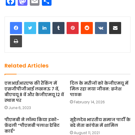
F
M
E
S
a
a
m
h
c
st
ai
ar
LinkedIn
Tumblr
Pinterest
Reddit
VKontakte
Share via Email
e
o
l
e
Print
b
d
o
o
o
n
k
Related Articles
एनआईआरएफ की रैंकिंग में
दिल के मरीजों को केजीएमयू में
एसजीपीजीआई लखनऊ 7 वें,
मिल रहा नया जीवन: ब्रजेश
बीएचयू 8 वें और केजीएमयू 12 वें
पाठक
स्थान पर
February 14, 2026
June 6, 2023
पीएनबी ने लॉन्च किया इको-
सुहैलदेव भारतीय समाज पार्टी के
फ्रेंडली “पीएनबी पलाश डेबिट
बडे नेता कांग्रेस में शामिल
कार्ड”
August 11, 2021