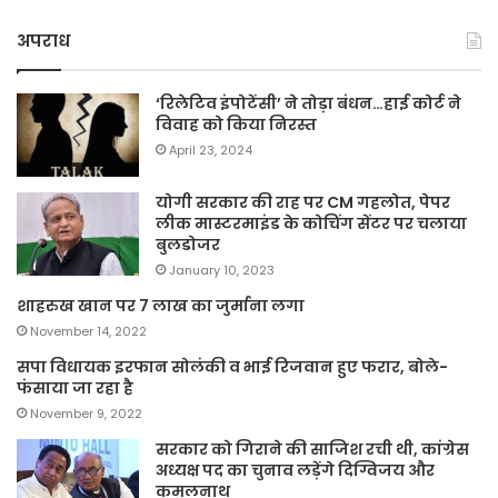
अपराध
‘रिलेटिव इंपोटेंसी’ ने तोड़ा बंधन…हाई कोर्ट ने
विवाह को किया निरस्त
April 23, 2024
योगी सरकार की राह पर CM गहलोत, पेपर
लीक मास्टरमाइंड के कोचिंग सेंटर पर चलाया
बुलडोजर
January 10, 2023
शाहरुख खान पर 7 लाख का जुर्माना लगा
November 14, 2022
सपा विधायक इरफान सोलंकी व भाई रिजवान हुए फरार, बोले-
फंसाया जा रहा है
November 9, 2022
सरकार को गिराने की साजिश रची थी, कांग्रेस
अध्यक्ष पद का चुनाव लड़ेंगे दिग्विजय और
कमलनाथ