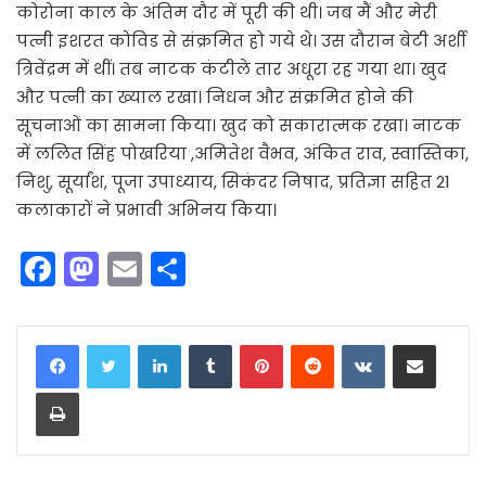
कोरोना काल के अंतिम दौर में पूरी की थी। जब मैं और मेरी
पत्नी इशरत कोविड से संक्रमित हो गये थे। उस दौरान बेटी अर्शी
त्रिवेंद्रम में थीं। तब नाटक कंटीले तार अधूरा रह गया था। खुद
और पत्नी का ख्याल रखा। निधन और संक्रमित होने की
सूचनाओं का सामना किया। खुद को सकारात्मक रखा। नाटक
में ललित सिंह पोखरिया ,अमितेश वैभव, अंकित राव, स्वास्तिका,
निशु, सूर्यांश, पूजा उपाध्याय, सिकंदर निषाद, प्रतिज्ञा सहित 21
कलाकारों ने प्रभावी अभिनय किया।
F
M
E
S
a
a
m
h
c
st
ai
ar
LinkedIn
Tumblr
Pinterest
Reddit
VKontakte
Share via Email
e
o
l
e
Print
b
d
o
o
o
n