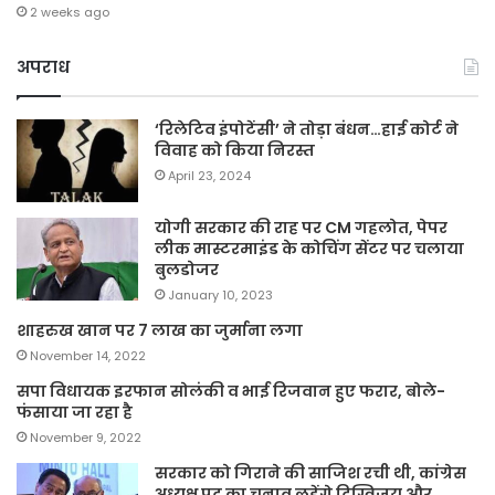
2 weeks ago
अपराध
‘रिलेटिव इंपोटेंसी’ ने तोड़ा बंधन…हाई कोर्ट ने
विवाह को किया निरस्त
April 23, 2024
योगी सरकार की राह पर CM गहलोत, पेपर
लीक मास्टरमाइंड के कोचिंग सेंटर पर चलाया
बुलडोजर
January 10, 2023
शाहरुख खान पर 7 लाख का जुर्माना लगा
November 14, 2022
सपा विधायक इरफान सोलंकी व भाई रिजवान हुए फरार, बोले-
फंसाया जा रहा है
November 9, 2022
सरकार को गिराने की साजिश रची थी, कांग्रेस
अध्यक्ष पद का चुनाव लड़ेंगे दिग्विजय और