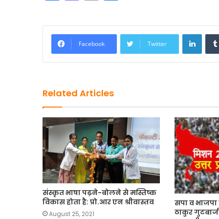
a
a
m
h
c
st
ai
ar
e
o
l
e
Linke
Facebook
Twitter
b
d
o
o
o
n
Related Articles
k
संस्कृत भाषा पढ़ने-बोलने से मस्तिष्क
विकास होता है: प्रो.आर एन श्रीवास्तव
सपा व भाजपा के
ठाकुर गुटबाज
August 25, 2021