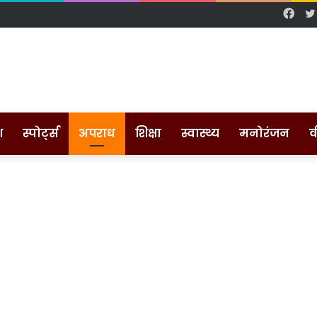
Fac
श
स्पोर्ट्स
अपराध
शिक्षा
स्वास्थ्य
मनोरंजन
व