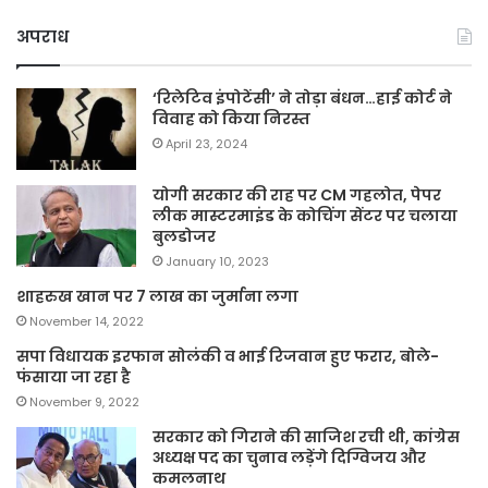
अपराध
‘रिलेटिव इंपोटेंसी’ ने तोड़ा बंधन…हाई कोर्ट ने
विवाह को किया निरस्त
April 23, 2024
योगी सरकार की राह पर CM गहलोत, पेपर
लीक मास्टरमाइंड के कोचिंग सेंटर पर चलाया
बुलडोजर
January 10, 2023
शाहरुख खान पर 7 लाख का जुर्माना लगा
November 14, 2022
सपा विधायक इरफान सोलंकी व भाई रिजवान हुए फरार, बोले-
फंसाया जा रहा है
November 9, 2022
सरकार को गिराने की साजिश रची थी, कांग्रेस
अध्यक्ष पद का चुनाव लड़ेंगे दिग्विजय और
कमलनाथ