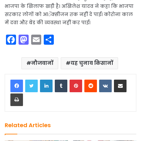
भाजपा के खिलाफ खड़ी है। अखिलेश यादव ने कहा कि भाजपा
सरकार लोगों को आॅक्सीजन तक नहीं दे पाई। कोरोना काल
में दवा और बेड की व्यवस्था नहीं कर पाई।
F
M
E
S
a
a
m
h
c
st
ai
ar
नौजवानों
यह चुनाव किसानों
e
o
l
e
b
d
LinkedIn
Tumblr
Pinterest
Reddit
VKontakte
Share via Email
o
o
Print
o
n
k
Related Articles