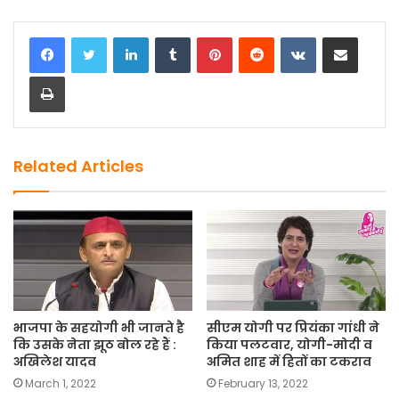
a
a
m
h
c
st
ai
ar
LinkedIn
Tumblr
Pinterest
Reddit
VKontakte
Share via Email
e
o
l
e
Print
b
d
o
o
o
n
k
Related Articles
भाजपा के सहयोगी भी जानते है
सीएम योगी पर प्रियंका गांधी ने
कि उसके नेता झूठ बोल रहे हैं :
किया पलटवार, योगी-मोदी व
अखिलेश यादव
अमित शाह में हितों का टकराव
March 1, 2022
February 13, 2022