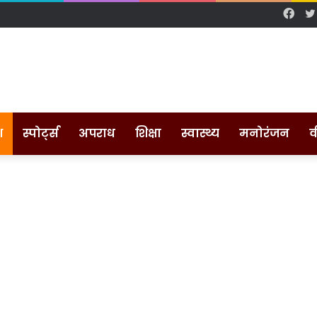
Fac
श
स्पोर्ट्स
अपराध
शिक्षा
स्वास्थ्य
मनोरंजन
व