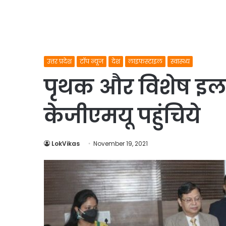
उत्तर प्रदेश
टॉप न्यूज
देश
लाइफस्टाइल
स्वास्थ्य
पृथक और विशेष इला
केजीएमयू पहुंचिये
LokVikas
November 19, 2021