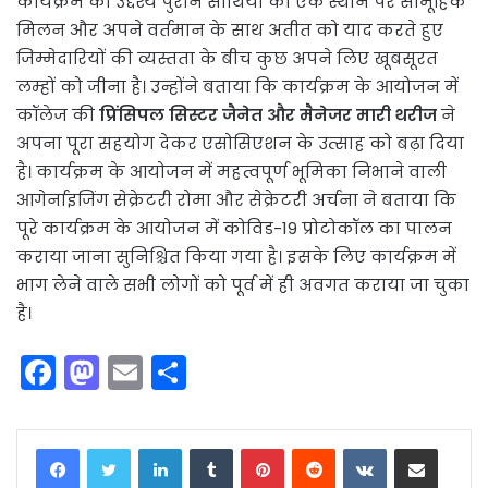
कार्यक्रम का उद्देश्य पुराने साथियों का एक स्थान पर सामूहिक
मिलन और अपने वर्तमान के साथ अतीत को याद करते हुए
जिम्मेदारियों की व्यस्तता के बीच कुछ अपने लिए खूबसूरत
लम्हों को जीना है। उन्होंने बताया कि कार्यक्रम के आयोजन में
कॉलेज की
प्रिंसिपल सिस्टर जैनेत और मैनेजर मारी थरीज
ने
अपना पूरा सहयोग देकर एसोसिएशन के उत्साह को बढ़ा दिया
है। कार्यक्रम के आयोजन में महत्वपूर्ण भूमिका निभाने वाली
आगेर्नाइजिंग सेक्रेटरी रोमा और सेक्रेटरी अर्चना ने बताया कि
पूरे कार्यक्रम के आयोजन में कोविड-19 प्रोटोकॉल का पालन
कराया जाना सुनिश्चित किया गया है। इसके लिए कार्यक्रम में
भाग लेने वाले सभी लोगों को पूर्व में ही अवगत कराया जा चुका
है।
F
M
E
S
a
a
m
h
c
st
ai
ar
LinkedIn
Tumblr
Pinterest
Reddit
VKontakte
Share via Email
e
o
l
e