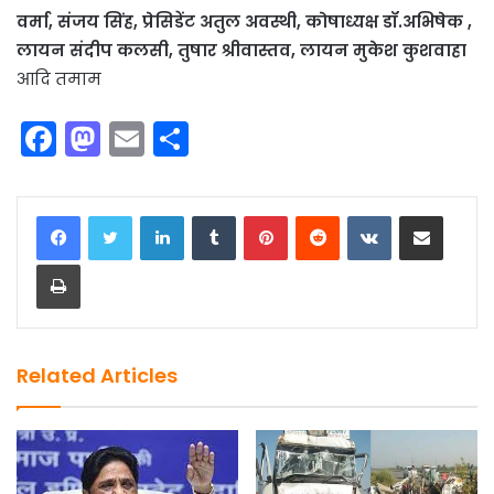
वर्मा, संजय सिंह, प्रेसिडेंट अतुल अवस्थी, कोषाध्यक्ष डॉ.अभिषेक ,
लायन संदीप कलसी, तुषार श्रीवास्तव, लायन मुकेश कुशवाहा
आदि तमाम
F
M
E
S
a
a
m
h
c
st
ai
ar
LinkedIn
Tumblr
Pinterest
Reddit
VKontakte
Share via Email
e
o
l
e
Print
b
d
o
o
o
n
k
Related Articles